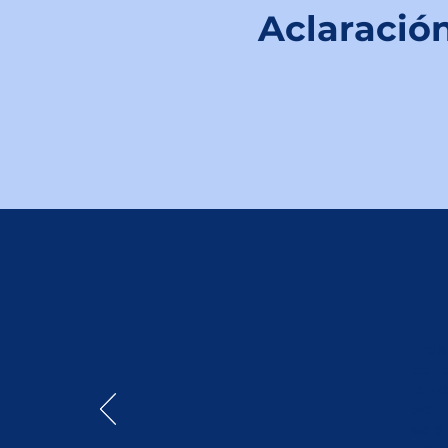
Aclaración
Tras
par 
razo
con 
sola