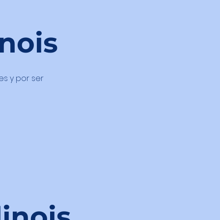
inois
es y por ser
linois