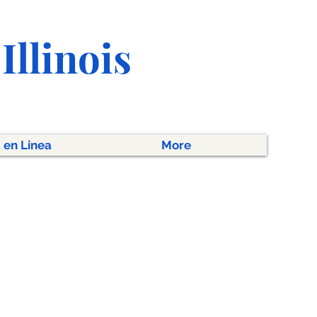
Illinois
 en Linea
More