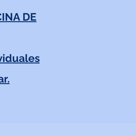
INA DE
viduales
r.