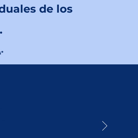
duales de los
.
s
*
 un
s
gusto
aban