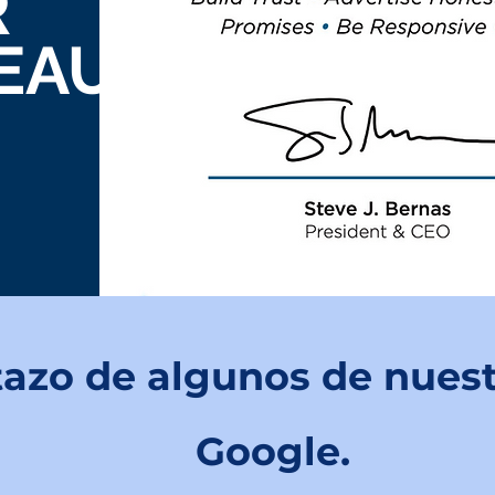
R
EAU
tazo de algunos de nuest
Google.