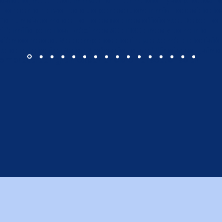
siado, no ofrecían mucha información y se preocu
por cerrar la venta que por escuchar mis necesidade
ñar un sistema de paneles solares eficiente. Debo pe
i familia para los próximos 50 a 100 años y tomar la
sión correcta. Me complace decir que tomé la decisió
tada al elegir a Solar Professionals of Illinois; son, sin 
empresa con gran experiencia en el sector solar.