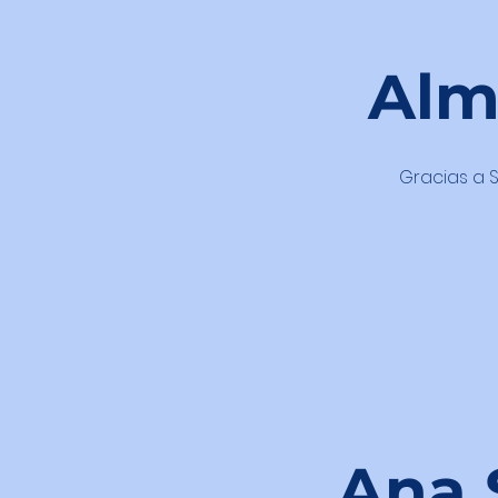
Alma
Gracias a So
Ana S