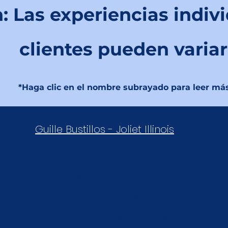
: Las experiencias indivi
clientes pueden variar
*Haga clic en el nombre subrayado para leer má
Guille Bustillos - Joliet Illinois
 haber estado considerando la energía solar durante
de años, elegí a Solar Professionals of Illinois por varia
nes. Una de las más importantes fue que me sentí a 
lo que Luis me explicó sobre la transición a la energía
r. Me había reunido con otras empresas que presion